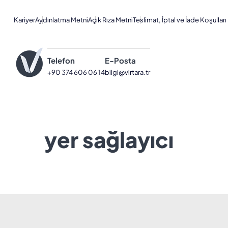
Kariyer
Aydınlatma Metni
Açık Rıza Metni
Teslimat, İptal ve İade Koşulları
Telefon
E-Posta
+90 374 606 06 14
bilgi@virtara.tr
yer sağlayıcı