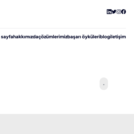
 sayfa
hakkımızda
çözümlerimiz
başarı öyküleri
blog
i̇letişim