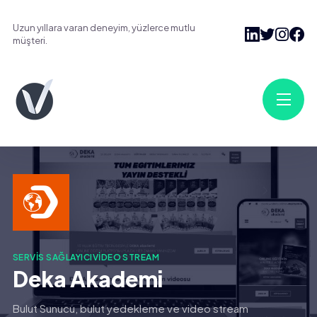
Uzun yıllara varan deneyim, yüzlerce mutlu
müşteri.
SERVIS SAĞLAYICI
VIDEO STREAM
Deka Akademi
Bulut Sunucu, bulut yedekleme ve video stream